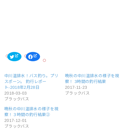
ク
F
リ
a
ッ
c
ク
e
し
b
て
o
中川温排水！バス釣り。プリ
晩秋の中川温排水の様子を視
T
o
w
k
スポーン。 釣行レポー
察！ 3時間の釣行結果
i
で
t
共
ト-2018年2月28日
2017-11-23
t
有
2018-03-03
ブラックバス
e
す
r
る
ブラックバス
で
に
共
は
有
ク
晩秋の中川温排水の様子を視
(
リ
察！３時間の釣行結果②
新
ッ
し
ク
2017-12-01
い
し
ウ
て
ブラックバス
ィ
く