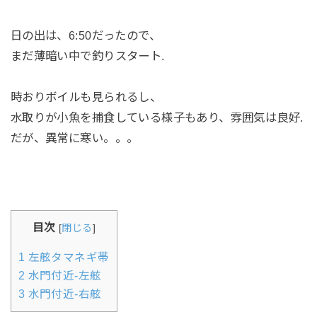
日の出は、6:50だったので、
まだ薄暗い中で釣りスタート.
時おりボイルも見られるし、
水取りが小魚を捕食している様子もあり、雰囲気は良好.
だが、異常に寒い。。。
目次
[
閉じる
]
1
左舷タマネギ帯
2
水門付近-左舷
3
水門付近-右舷